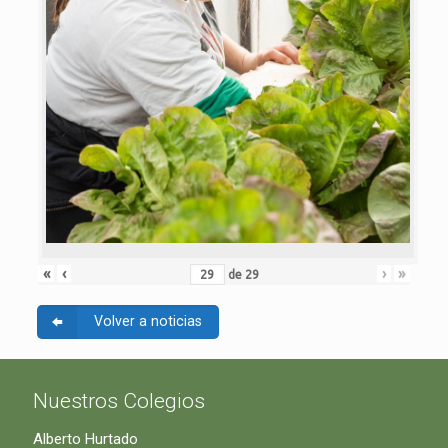
«
‹
›
»
de
29
Volver a noticias
Nuestros Colegios
Alberto Hurtado