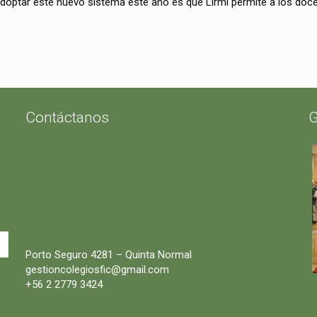
adoptar este nuevo sistema este año es que Lirmi permite a los do
Contáctanos
G
Porto Seguro 4281 – Quinta Normal
gestioncolegiosfic@gmail.com
+56 2 2779 3424