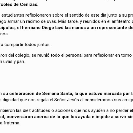
rcoles de Cenizas.
 estudiantes reflexionaron sobre el sentido de este día junto a su pr
go armar un racimo de uvas. Más tarde, y reunidos en el anfiteatro d
iscípulos, el hermano Diego lavó las manos a un representante d
anos.
ra compartir todos juntos.
tiraron del colegio, se reunió todo el personal para reflexionar en t
n uvas y pan.
n su celebración de Semana Santa, la que estuvo marcada por la
a dignidad que nos regala el Señor Jesús al considerarnos sus amig
ibieron las diez actitudes o acciones que nos ayuden a no perder el 
dad, conversaron acerca de lo que los ayuda e impide a servir s
a fraterna.