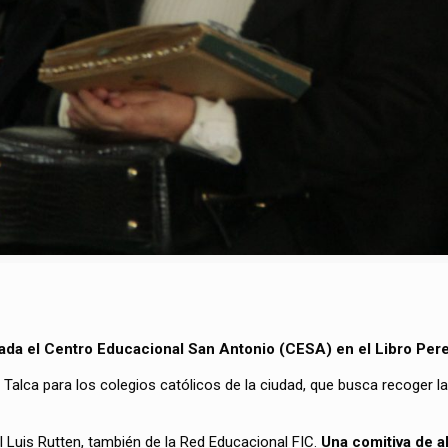
ada el Centro Educacional San Antonio (CESA) en el Libro Per
e Talca para los colegios católicos de la ciudad, que busca recoger l
al Luis Rutten, también de la Red Educacional FIC.
Una comitiva de a