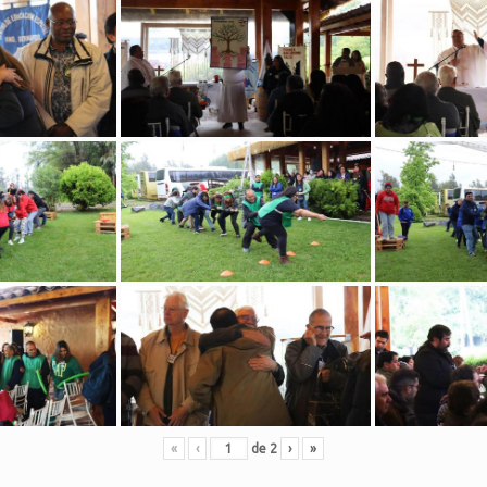
«
‹
de
2
›
»